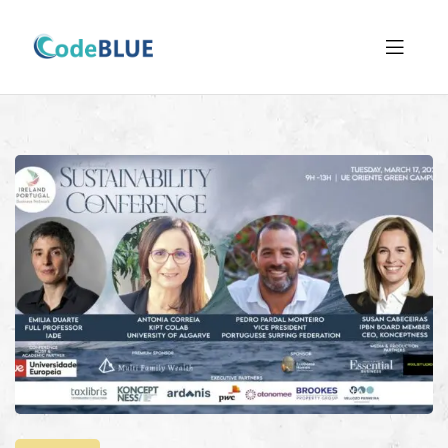
CodeBlue
Project